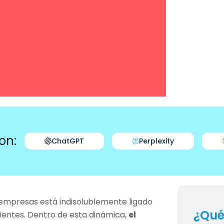
on:
ChatGPT
Perplexity
las empresas está indisolublemente ligado
¿Qué
lientes. Dentro de esta dinámica,
el