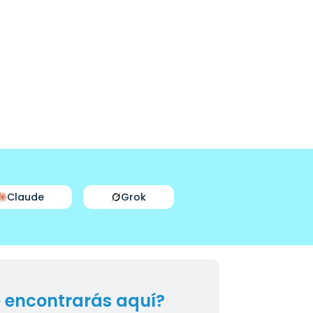
Claude
Grok
 encontrarás aquí?