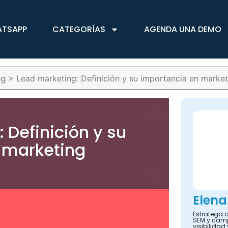
ATSAPP
CATEGORÍAS
AGENDA UNA DEMO
ng
>
Lead marketing: Definición y su importancia en marketi
 Definición y su
 marketing
Elena
Estratega d
SEM y camp
visibilidad 