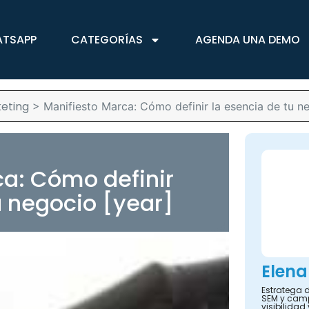
ATSAPP
CATEGORÍAS
AGENDA UNA DEMO
eting
>
Manifiesto Marca: Cómo definir la esencia de tu n
ca: Cómo definir
u negocio [year]
Elena
Estratega d
SEM y camp
visibilidad 