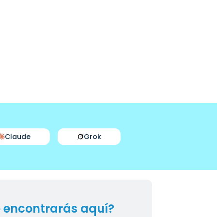
Claude
Grok
 encontrarás aquí?