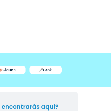
Claude
Grok
 encontrarás aquí?