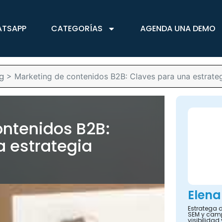
ATSAPP
CATEGORÍAS
AGENDA UNA DEMO
g
>
Marketing de contenidos B2B: Claves para una estrateg
ontenidos B2B:
a estrategia
Elena
Estratega d
SEM y camp
visibilidad 