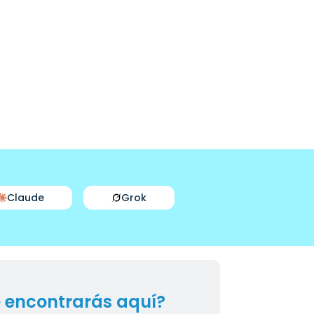
Claude
Grok
 encontrarás aquí?