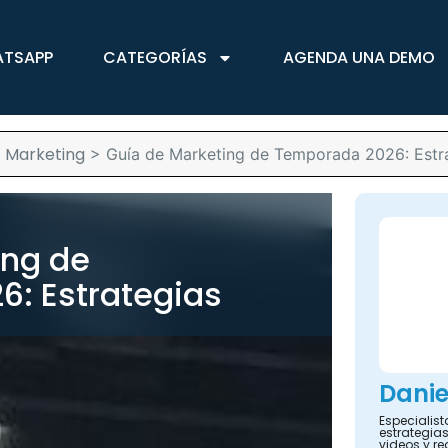
ATSAPP
CATEGORÍAS
AGENDA UNA DEMO
Marketing
>
>
Guía de Marketing de Temporada 2026: Estr
ing de
: Estrategias
Danie
Especialis
estrategias
videos y re