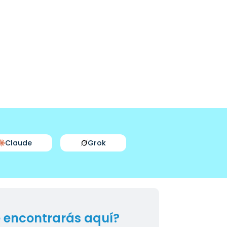
Claude
Grok
 encontrarás aquí?