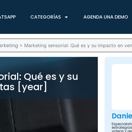
ATSAPP
CATEGORÍAS
AGENDA UNA DEMO
rketing
>
Marketing sensorial: Qué es y su impacto en ven
rial: Qué es y su
tas [year]
Danie
Especialis
estrategias
videos y re