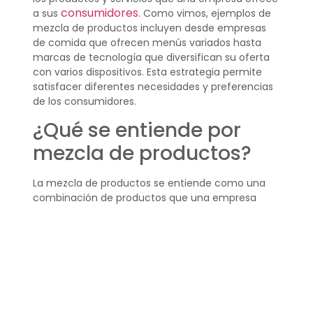
consumidores
a sus
. Como vimos, ejemplos de
mezcla de productos incluyen desde empresas
de comida que ofrecen menús variados hasta
marcas de tecnología que diversifican su oferta
con varios dispositivos. Esta estrategia permite
satisfacer diferentes necesidades y preferencias
de los consumidores.
¿Qué se entiende por
mezcla de productos?
La mezcla de productos se entiende como una
combinación de productos que una empresa
ofrece al mercado. Esta mezcla incluye no solo
los diferentes tipos de productos, sino también las
variaciones dentro de cada uno. La idea es crear
una oferta diversa que pueda atraer a un público
más amplio.
¿Qué es la mezcla de