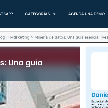
ATSAPP
CATEGORÍAS
AGENDA UNA DEMO
log
Marketing
>
>
Minería de datos: Una guía esencial [yea
s: Una guía
Danie
Especialis
estrategias
videos y re