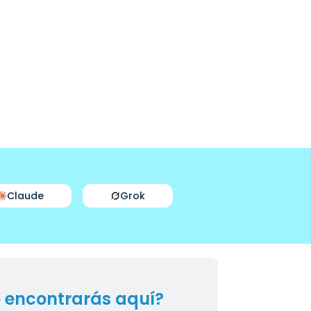
Claude
Grok
 encontrarás aquí?