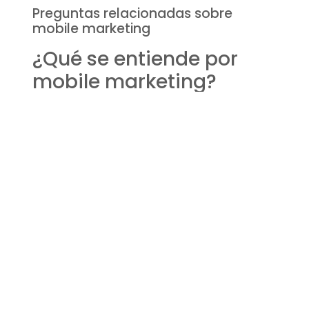
Preguntas relacionadas sobre
mobile marketing
¿Qué se entiende por
mobile marketing?
El
mobile marketing
se refiere a las
estrategias de marketing diseñadas
específicamente para ser utilizadas en
dispositivos móviles
. Esto incluye la promoción
de productos y servicios a través de aplicaciones,
SMS, y sitios web optimizados. La clave del mobile
marketing es su capacidad de alcanzar a los
consumidores en cualquier lugar y en cualquier
momento, aprovechando la naturaleza personal y
siempre disponible de los dispositivos móviles.
¿Qué beneficios te da el
marketing móvil?