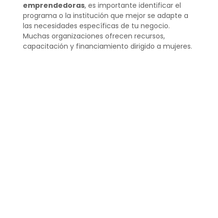
emprendedoras
, es importante identificar el
programa o la institución que mejor se adapte a
las necesidades específicas de tu negocio.
Muchas organizaciones ofrecen recursos,
capacitación y financiamiento dirigido a mujeres.
El primer paso es investigar las diferentes
opciones disponibles, como el Programa Mujeres
PYME, y seguir el proceso de inscripción indicado.
También, participar en eventos de networking
puede abrir puertas a nuevas oportunidades de
apoyo.
¿Cuándo depositan
mujeres emprendedoras
en [year]?
Los depósitos y apoyos económicos para
mujeres emprendedoras
suelen depender del
programa específico al que se haya aplicado.