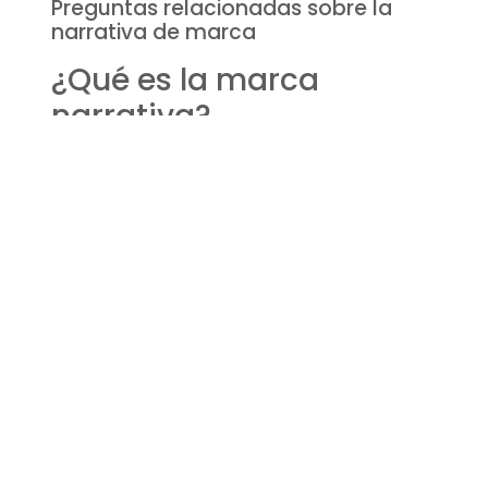
Preguntas relacionadas sobre la
narrativa de marca
¿Qué es la marca
narrativa?
La marca narrativa es la historia comprensiva que
una empresa cuenta sobre quién es, por qué
existe y cómo sus productos o servicios
enriquecen la vida de sus clientes. Es una
herramienta vital para establecer una identidad
de marca fuerte y diferenciada.
¿Qué es una narrativa en
una empresa?
Una narrativa en una empresa es el relato que
conecta la misión, visión y valores de una
empresa con sus stakeholders. Es la forma en que
una empresa explica su razón de ser y cómo sus