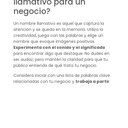
llamativo para un
negocio?
Un nombre llamativo es aquel que captura la
atención y se queda en la memoria. Utiliza la
creatividad, juega con las palabras y elige un
nombre que evoque imágenes positivas.
Experimenta con el sonido y el significado
para encontrar algo que destaque. No dudes en
ser audaz, pero mantén la claridad para que tu
público entienda de qué trata tu negocio.
Considera iniciar con una lista de palabras clave
relacionadas con tu negocio y
trabaja a partir
de ahí
. Las aliteraciones, las metáforas y los
juegos de palabras son técnicas que pueden
ayudar a que tu nombre brille.
¿Qué nombre ponerle a
mi negocio?