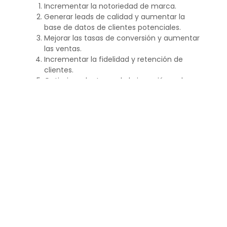
Incrementar la notoriedad de marca.
Generar leads de calidad y aumentar la
base de datos de clientes potenciales.
Mejorar las tasas de conversión y aumentar
las ventas.
Incrementar la fidelidad y retención de
clientes.
Optimizar el retorno de la inversión en las
campañas de marketing.
Estos objetivos ayudan a las empresas a enfocar
sus estrategias para lograr un crecimiento
sostenible.
¿Qué son los objetivos y
ejemplos?
Los objetivos son metas específicas que una
empresa se propone alcanzar. Por ejemplo, un
objetivo puede ser “incrementar el tráfico web en
un 30% en seis meses”. Otro ejemplo sería “lanzar
una nueva línea de productos al mercado antes