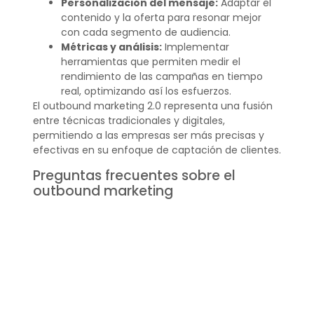
Personalización del mensaje:
Adaptar el
contenido y la oferta para resonar mejor
con cada segmento de audiencia.
Métricas y análisis:
Implementar
herramientas que permiten medir el
rendimiento de las campañas en tiempo
real, optimizando así los esfuerzos.
El outbound marketing 2.0 representa una fusión
entre técnicas tradicionales y digitales,
permitiendo a las empresas ser más precisas y
efectivas en su enfoque de captación de clientes.
Preguntas frecuentes sobre el
outbound marketing
¿Qué significa outbound
marketing?
El
outbound marketing
se refiere a la estrategia
de marketing en la que las empresas buscan
activamente la atención del consumidor a través