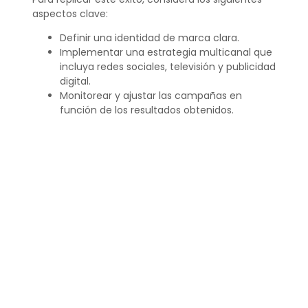
aspectos clave:
Definir una identidad de marca clara.
Implementar una estrategia multicanal que
incluya redes sociales, televisión y publicidad
digital.
Monitorear y ajustar las campañas en
función de los resultados obtenidos.
Al seguir estos pasos y adaptarlos a las
necesidades específicas de tu negocio, podrás
desarrollar un
plan de medios
que maximice tu
alcance y efectividad en el mercado.
Preguntas relacionadas sobre
planes de medios
¿Qué es un plan de
medios?
Un
plan de medios
es una estrategia que guía la
comunicación de una empresa a través de