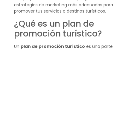
estrategias de marketing más adecuadas para
promover tus servicios o destinos turísticos.
¿Qué es un plan de
promoción turístico?
Un
plan de promoción turístico
es una parte
del plan de marketing enfocado en las acciones y
tácticas específicas para dar a conocer y vender
un destino o producto turístico. Esto puede
involucrar campañas publicitarias, colaboraciones
con influencers o eventos promocionales.
¿Qué debe tener un plan
turístico?
Un buen
plan turístico
debe tener una
investigación de mercado detallada, una
propuesta de valor clara, definición de objetivos,
estrategias de marketing adaptadas y un sistema