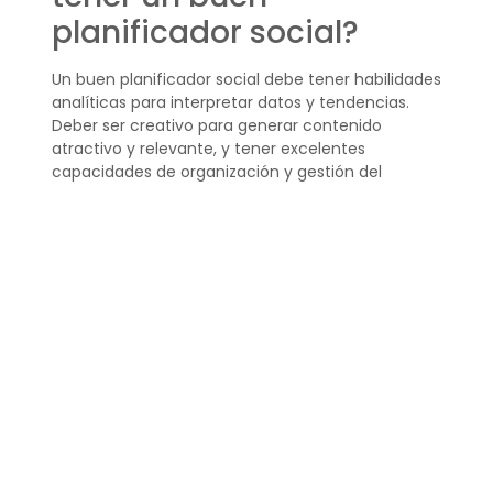
planificador social?
Un buen planificador social debe tener habilidades
analíticas para interpretar datos y tendencias.
Deber ser creativo para generar contenido
atractivo y relevante, y tener excelentes
capacidades de organización y gestión del
tiempo.
La habilidad para adaptarse y responder
rápidamente a los cambios en las
plataformas y en las preferencias de la
audiencia también es crucial.
¿Cómo mantener
organizadas múltiples
cuentas de redes
sociales?