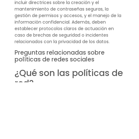
incluir directrices sobre la creación y el
mantenimiento de contraseñas seguras, la
gestión de permisos y accesos, y el manejo de la
información confidencial. Además, deben
establecer protocolos claros de actuación en
caso de brechas de seguridad o incidentes
relacionados con la privacidad de los datos.
Preguntas relacionadas sobre
políticas de redes sociales
¿Qué son las políticas de
red?
Las políticas de red son directrices que regulan el
uso de la red informática de una organización,
incluyendo el acceso y la utilización de Internet y
las redes sociales. Estas políticas buscan
garantizar el uso seguro y responsable de los
recursos digitales de la empresa.