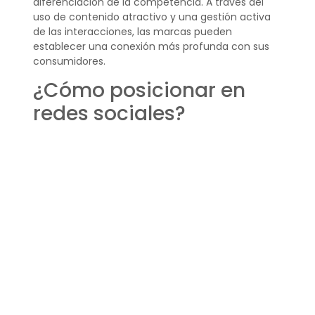
diferenciación de la competencia. A través del
uso de contenido atractivo y una gestión activa
de las interacciones, las marcas pueden
establecer una conexión más profunda con sus
consumidores.
¿Cómo posicionar en
redes sociales?
Para lograr un buen posicionamiento en redes
sociales, es fundamental seguir algunas prácticas
recomendadas. Primero, asegúrate de que tus
perfiles estén optimizados con información
relevante y atractiva. Luego, crea y comparte
contenido que resuene con tu audiencia y
fomente la interacción. Además, considera utilizar
publicidad pagada para aumentar el alcance de
tus publicaciones y no olvides analizar
regularmente las métricas para ajustar tus
estrategias.