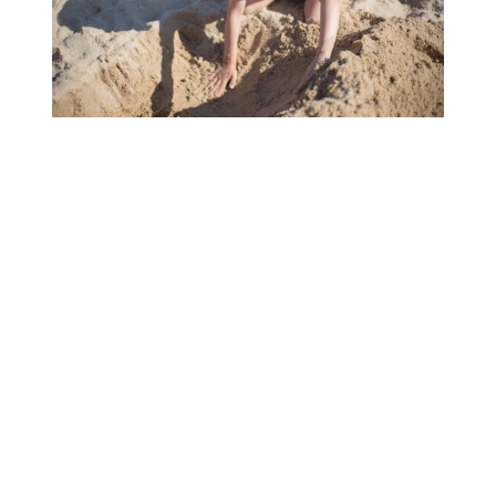
Preguntas relacionadas sobre el
procesamiento de lenguaje natural
¿Qué es el lenguaje
natural y un ejemplo?
El lenguaje natural es el medio de comunicación
utilizado por los humanos para interactuar entre
sí. Un ejemplo clásico de lenguaje natural es el
español, el inglés o cualquier otro idioma hablado
o escrito. El
procesamiento de lenguaje
natural
busca que las máquinas puedan
entender
y utilizar este lenguaje de forma similar
a cómo lo hacen las personas.