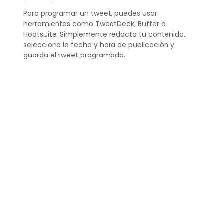
Para programar un tweet, puedes usar
herramientas como TweetDeck, Buffer o
Hootsuite. Simplemente redacta tu contenido,
selecciona la fecha y hora de publicación y
guarda el tweet programado.
Recuerda revisar tus tweets programados
regularmente para asegurarte de que sigan
siendo relevantes y efectivos.
¿Cómo hacer tweets
automáticos?
Los tweets automáticos
se pueden crear
utilizando herramientas de programación que
permiten establecer una cola de contenido que
será publicado en los horarios predefinidos que
hayas establecido. Esto ayuda a mantener una
presencia constante en Twitter sin intervención
manual continua.