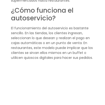
supermercados hasta restaurantes.
¿Cómo funciona el
autoservicio?
El funcionamiento del autoservicio es bastante
sencillo. En las tiendas, los clientes ingresan,
seleccionan lo que desean y realizan el pago en
cajas automáticas o en un punto de venta. En
restaurantes, este modelo puede implicar que los
clientes se sirvan ellos mismos en un buffet o
utilicen quioscos digitales para hacer sus pedidos.
Este enfoque no solo agiliza el proceso de
compra, sino que también ofrece a los clientes
una mayor libertad para elegir lo que realmente
desean, creando una experiencia más
satisfactoria.
¿Qué es un sistema de
autoservicio?