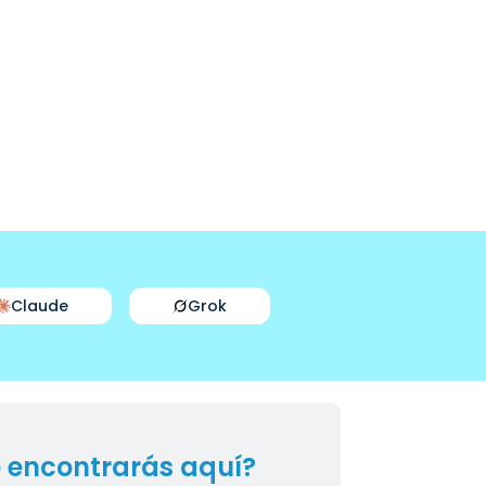
Claude
Grok
 encontrarás aquí?