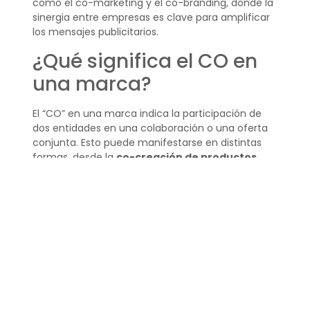
como el co-marketing y el co-branding, donde la
sinergia entre empresas es clave para amplificar
los mensajes publicitarios.
¿Qué significa el CO en
una marca?
El “CO” en una marca indica la participación de
dos entidades en una colaboración o una oferta
conjunta. Esto puede manifestarse en distintas
formas, desde la
co-creación de productos
hasta la realización de campañas conjuntas
de marketing.
La presencia de “CO” en una marca resalta la
importancia de la colaboración en el mundo
empresarial actual, donde las alianzas
estratégicas pueden llevar al éxito mutuo.
¿Qué es co branding
ejemplos?