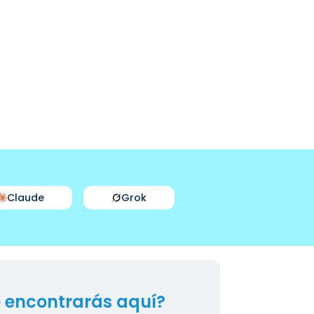
Claude
Grok
 encontrarás aquí?