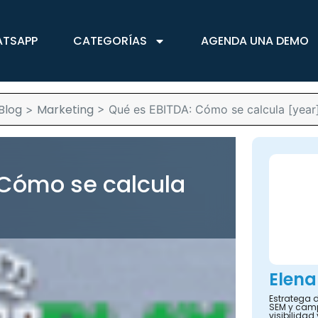
ATSAPP
CATEGORÍAS
AGENDA UNA DEMO
Blog
Marketing
>
>
Qué es EBITDA: Cómo se calcula [year
 Cómo se calcula
Elena
Estratega d
SEM y camp
visibilidad 