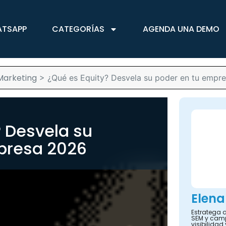
ATSAPP
CATEGORÍAS
AGENDA UNA DEMO
Marketing
>
¿Qué es Equity? Desvela su poder en tu empr
? Desvela su
presa 2026
Elena
Estratega d
SEM y camp
visibilidad 