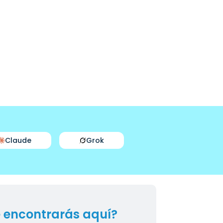
Claude
Grok
 encontrarás aquí?