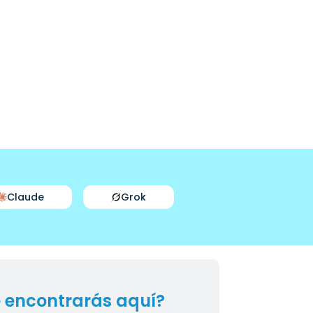
Claude
Grok
 encontrarás aquí?