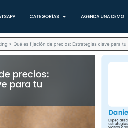
ATSAPP
CATEGORÍAS
AGENDA UNA DEMO
ing
>
Qué es fijación de precios: Estrategias clave para tu
 de precios:
ve para tu
Danie
Especialis
estrategias
videos y re