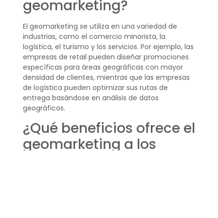
geomarketing?
El geomarketing se utiliza en una variedad de
industrias, como el comercio minorista, la
logística, el turismo y los servicios. Por ejemplo, las
empresas de retail pueden diseñar promociones
específicas para áreas geográficas con mayor
densidad de clientes, mientras que las empresas
de logística pueden optimizar sus rutas de
entrega basándose en análisis de datos
geográficos.
¿Qué beneficios ofrece el
geomarketing a los
negocios?
Los beneficios del geomarketing son diversos e
incluyen la
reducción de costos
en publicidad, el
aumento de la conversión
de ventas y una
mejor comprensión del mercado. Al identificar