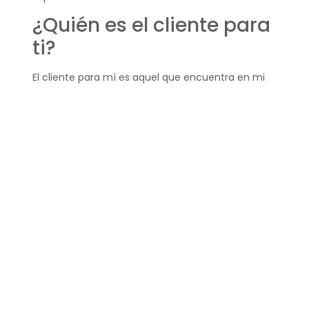
¿Quién es el cliente para
ti?
El cliente para mí es aquel que encuentra en mi
oferta una solución real a sus necesidades y
deseos. No es simplemente un consumidor, sino
un participante activo en el crecimiento y mejora
de la marca.
Este cliente se convierte en un embajador de la
empresa al compartir sus experiencias positivas
con otros, ampliando así el alcance de la marca.
¿Quién se considera el
cliente?
Se considera cliente a cualquier persona o
entidad que adquiere o tiene el potencial de
adquirir los productos o servicios ofrecidos por