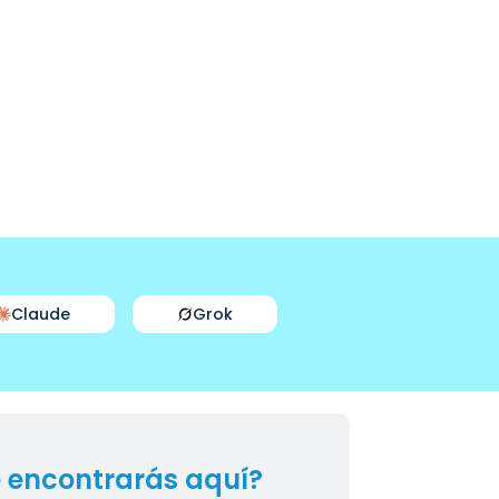
Claude
Grok
 encontrarás aquí?