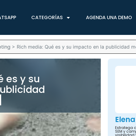
ATSAPP
CATEGORÍAS
AGENDA UNA DEMO
ting
>
Rich media: Qué es y su impacto en la publicidad m
 es y su
ublicidad
]
Elena
Estratega d
SEM y camp
visibilidad 