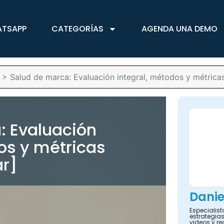
ATSAPP
CATEGORÍAS
AGENDA UNA DEMO
>
Salud de marca: Evaluación integral, métodos y métricas
: Evaluación
os y métricas
ar]
Danie
Especialis
estrategias
videos y re