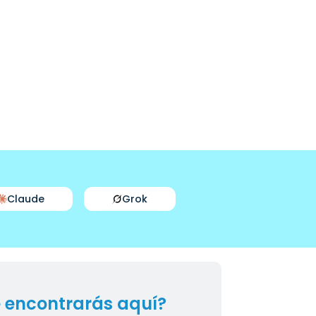
Claude
Grok
 encontrarás aquí?