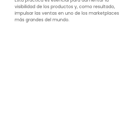
visibilidad de los productos y, como resultado,
impulsar las ventas en uno de los marketplaces
más grandes del mundo.
¿Qué significa Amazon
SEO?
Amazon SEO significa aplicar técnicas de
optimización de búsqueda específicas para
Amazon. A diferencia del SEO tradicional, se
enfoca en factores que el algoritmo de Amazon
considera importantes para la experiencia del
usuario, como la relevancia, la conversión y la
satisfacción del cliente.
Comprender y aplicar efectivamente el Amazon
SEO es fundamental para cualquier vendedor que
desee tener éxito en esta plataforma.
¿Cuánto cuesta SEO al