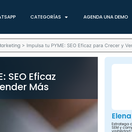
ATSAPP
CATEGORÍAS
AGENDA UNA DEMO
arketing
>
Impulsa tu PYME: SEO Eficaz para Crecer y V
: SEO Eficaz
Vender Más
Elena
Estratega d
SEM y camp
visibilidad 