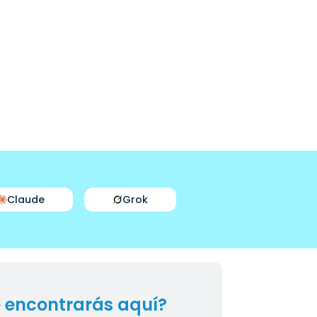
Claude
Grok
 encontrarás aquí?