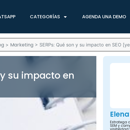
ATSAPP
CATEGORÍAS
AGENDA UNA DEMO
og
Marketing
>
>
SERPs: Qué son y su impacto en SEO [ye
 y su impacto en
Elena
Estratega d
SEM y camp
visibilidad 