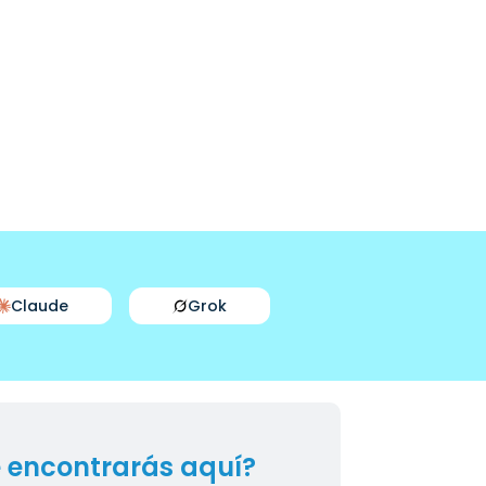
Claude
Grok
 encontrarás aquí?