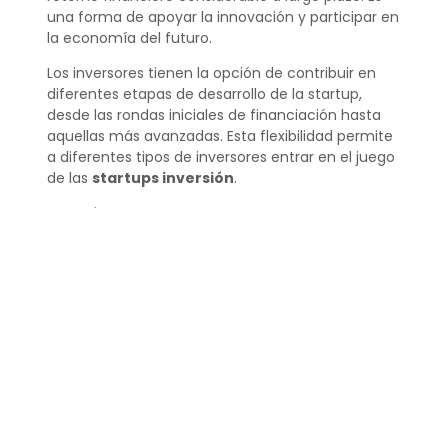
una forma de apoyar la innovación y participar en
la economía del futuro.
Los inversores tienen la opción de contribuir en
diferentes etapas de desarrollo de la startup,
desde las rondas iniciales de financiación hasta
aquellas más avanzadas. Esta flexibilidad permite
a diferentes tipos de inversores entrar en el juego
de las
startups inversión
.
¿Cómo se invierte en
una start up?
Para invertir en una startup, se puede participar
directamente en rondas de financiación, a través
de plataformas de inversión en startups, o
mediante el contacto con redes de business
angels y venture capitalists.
Es importante
realizar una investigación profunda y contar
con asesoramiento especializado para tomar
decisiones informadas.