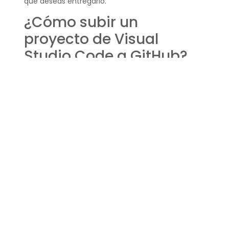
que deseas entregarlo.
¿Cómo subir un
proyecto de Visual
Studio Code a GitHub?
Subir un proyecto desde Visual Studio Code a
GitHub es muy sencillo gracias a su integración
directa con Git. Abre tu proyecto en Visual Studio
Code, realiza cambios y confirmaciones utilizando
su control de versiones integrado, y luego publica
tu repositorio directamente a GitHub.
Si es tu primera vez, Visual Studio Code te guiará a
través del proceso de autenticación y vinculación
con tu cuenta de GitHub.
¿Cómo se crea un
repositorio en GitHub?