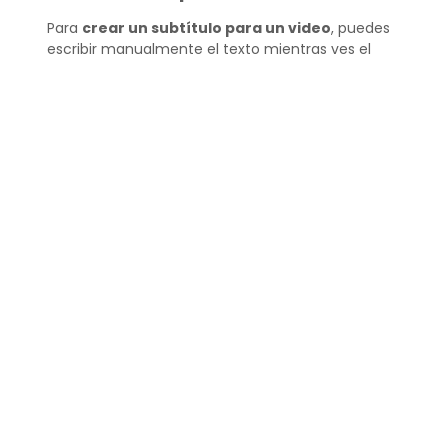
Para
crear un subtítulo para un video
, puedes
escribir manualmente el texto mientras ves el
vídeo y sincronizar cada línea con el momento
adecuado. Usa una herramienta como Clideo o
VEED, que facilita este proceso.
Es importante que el texto de los subtítulos sea
claro y conciso, y que refleje fielmente el
contenido hablado. Una vez te
¿Qué encontrarás aquí?
[toc]