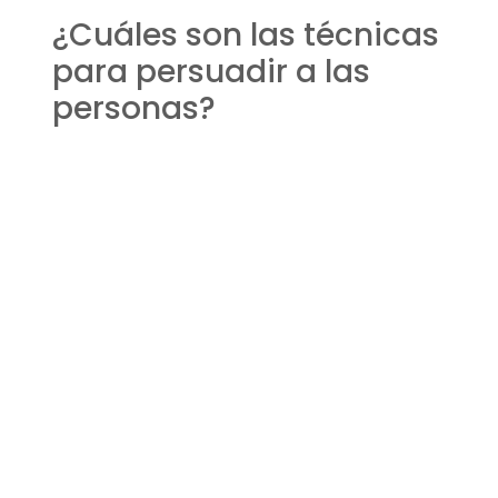
¿Cuáles son las técnicas
para persuadir a las
personas?
Para persuadir a las personas, es importante
establecer una conexión, presentar argumentos
sólidos, ser congruente, y utilizar historias que
transmitan el mensaje de manera clara y
memorable. La personalización del mensaje y el
entendimiento de la audiencia son claves.
Otras técnicas efectivas son el uso de preguntas
retóricas, la visualización de beneficios futuros y
la creación de un sentido de urgencia o
exclusividad.
¿Cuántos tipos de
persuasión hay?