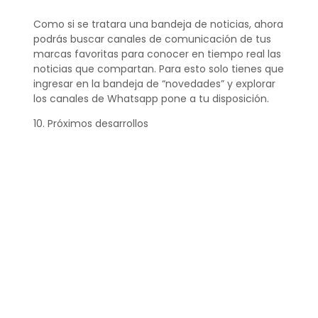
Como si se tratara una bandeja de noticias, ahora
podrás buscar canales de comunicación de tus
marcas favoritas para conocer en tiempo real las
noticias que compartan. Para esto solo tienes que
ingresar en la bandeja de “novedades” y explorar
los canales de Whatsapp pone a tu disposición.
10. Próximos desarrollos
Como parte de su apuesta por el Metaverso,
WhatsApp ha anunciado su compatibilidad con
las gafas de realidad virtual de Meta Quest.
Aunque aún no se conocen muchos detalles
sobre cómo funcionará esta compatibilidad, es
un paso más de WhatsApp hacia el futuro de las
tecnologías inmersivas. Esta integración con la
realidad virtual promete abrir nuevas posibilidades
de comunicación y experiencias innovadoras en
WhatsApp.
Además, próximamente podrás: