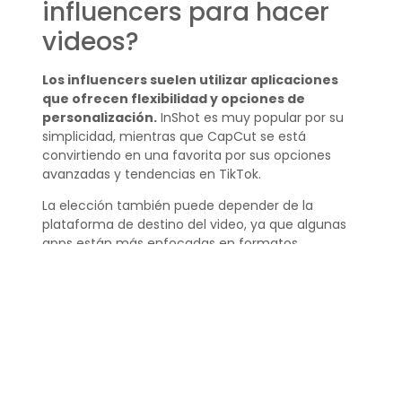
influencers para hacer
videos?
Los influencers suelen utilizar aplicaciones
que ofrecen flexibilidad y opciones de
personalización.
InShot es muy popular por su
simplicidad, mientras que CapCut se está
convirtiendo en una favorita por sus opciones
avanzadas y tendencias en TikTok.
La elección también puede depender de la
plataforma de destino del video, ya que algunas
apps están más enfocadas en formatos
específicos para redes sociales.
¿Cuál es el mejor editor
de videos [year]?
En [year], el mejor editor de videos será
probablemente aquel que combine funciones