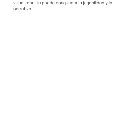
visual robusta puede enriquecer la jugabilidad y la
narrativa.
¿Cómo hacer un
parallax?
Para hacer un efecto parallax, empieza
definiendo los elementos de fondo y de primer
plano en tu HTML. Luego, utiliza CSS para controlar
la velocidad de desplazamiento de estos
elementos respecto al scroll de la página. Existen
también herramientas y bibliotecas que pueden
ayudarte a simplificar este proceso.
Es vital realizar pruebas constantes durante el
desarrollo para asegurar que el efecto funcione
correctamente en diferentes dispositivos.
¿Qué es el efecto
parallax en PowerPoint?