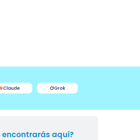
Claude
Grok
 encontrarás aquí?