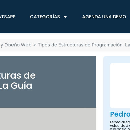
ATSAPP
CATEGORÍAS
AGENDA UNA DEMO
 y Diseño Web
>
Tipos de Estructuras de Programación: La
turas de
La Guía
Pedro
Especialist
velocidad 
y el posic