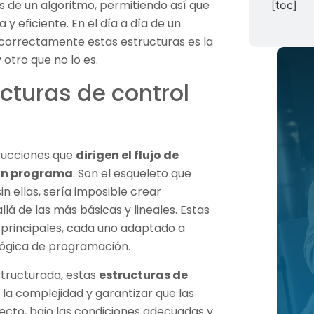
es de un algoritmo, permitiendo así que
[toc]
y eficiente. En el día a día de un
 correctamente estas estructuras es la
 otro que no lo es.
cturas de control
?
trucciones que
dirigen el flujo de
 un programa
. Son el esqueleto que
in ellas, sería imposible crear
á de las más básicas y lineales. Estas
s principales, cada uno adaptado a
lógica de programación.
structurada, estas
estructuras de
la complejidad y garantizar que las
recto, bajo las condiciones adecuadas y