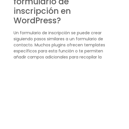
formulario de
inscripción en
WordPress?
Un formulario de inscripción se puede crear
siguiendo pasos similares a un formulario de
contacto. Muchos plugins ofrecen templates
específicos para esta función o te permiten
añadir campos adicionales para recopilar la
información requerida.
Personaliza el formulario según tus necesidades y
colócalo en la página deseada con un shortcode.
¿Cómo instalar Contact
Form 7 WordPress?
Contact Form 7 es uno de los plugins más
populares y sencillos de usar para crear
formularios de contacto. Instálalo desde el