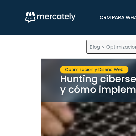
CRM PARA WH
Blog
Optimizació
>
Optimización y Diseño Web
Hunting cibers
y cómo impleme