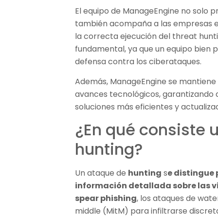
El equipo de ManageEngine no solo pr
también acompaña a las empresas en
la correcta ejecución del threat hunt
fundamental, ya que un equipo bien p
defensa contra los ciberataques.
Además, ManageEngine se mantiene a 
avances tecnológicos, garantizando a
soluciones más eficientes y actualiz
¿En qué consiste 
hunting?
Un ataque de
hunting
s
e distingue 
información detallada sobre las v
spear phishing
, los ataques de wat
middle (MitM) para infiltrarse discre