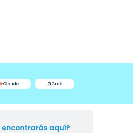
Claude
Grok
 encontrarás aquí?