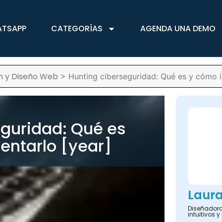
ATSAPP
CATEGORÍAS
AGENDA UNA DEMO
n y Diseño Web
>
Hunting ciberseguridad: Qué es y cómo 
eguridad: Qué es
ntarlo [year]
Laur
Diseñadora
intuitivos 