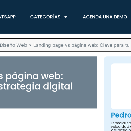
ATSAPP
CATEGORÍAS
AGENDA UNA DEMO
 Diseño Web
>
Landing page vs página web: Clave para tu e
s página web:
trategia digital
Pedro
Especialist
velocidad 
y el posic