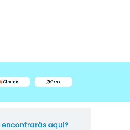
Claude
Grok
 encontrarás aquí?