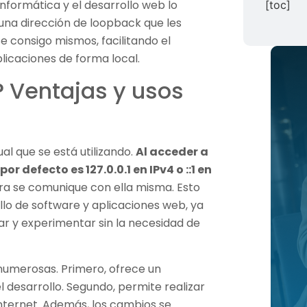
nformática y el desarrollo web lo
[toc]
una dirección de loopback que les
e consigo mismos, facilitando el
licaciones de forma local.
? Ventajas y usos
al que se está utilizando.
Al acceder a
r defecto es 127.0.0.1 en IPv4 o ::1 en
ra se comunique con ella misma. Esto
llo de software y aplicaciones web, ya
r y experimentar sin la necesidad de
n numerosas. Primero, ofrece un
 desarrollo. Segundo, permite realizar
Internet. Además, los cambios se