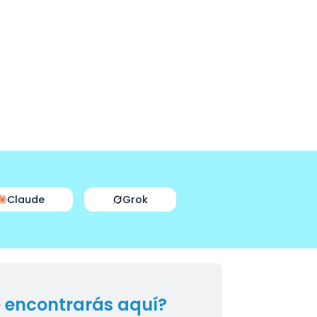
Claude
Grok
 encontrarás aquí?