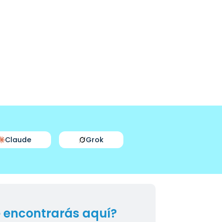
Claude
Grok
 encontrarás aquí?