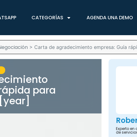
ATSAPP
CATEGORÍAS
AGENDA UNA DEMO
Negociación
>
Carta de agradecimiento empresa: Guía rápid
n
ecimiento
rápida para
 [year]
Rober
Experto en 
de servicio