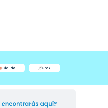
Claude
Grok
 encontrarás aquí?