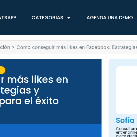
ATSAPP
CATEGORÍAS
AGENDA UNA DEMO
ción
>
Cómo conseguir más likes en Facebook: Estrategias 
n
 más likes en
tegias y
para el éxito
Sofía
Consultora
entrenamie
cierre efect