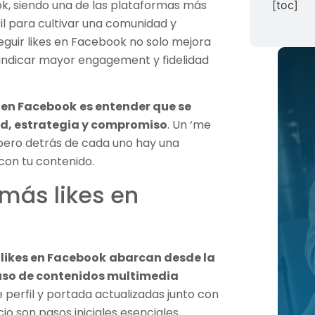
ok, siendo una de las plataformas más
[toc]
l para cultivar una comunidad y
guir likes en Facebook no solo mejora
e indicar mayor engagement y fidelidad
 en Facebook
es entender que se
ad, estrategia y compromiso
. Un ‘me
 pero detrás de cada uno hay una
con tu contenido.
más likes en
likes en Facebook
abarcan desde la
l uso de contenidos multimedia
erfil y portada actualizadas junto con
o son pasos iniciales esenciales.