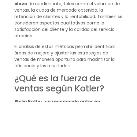
clave
de rendimiento, tales como el volumen de
ventas, la cuota de mercado obtenida, la
retención de clientes y la rentabilidad. También se
consideran aspectos cualitativos como la
satisfacción del cliente y la calidad del servicio
ofrecido.
El análisis de estas métricas permite identificar
áreas de mejora y ajustar las estrategias de
ventas de manera oportuna para maximizar la
eficiencia y los resultados.
¿Qué es la fuerza de
ventas según Kotler?
Philip Kotler, un reconocido autor en
marketing, define la fuerza de ventas
como el
elemento humano directamente involucrado en
la promoción y venta de productos o servicios.
Según Kotler, es vital que esta fuerza esté bien
entrenada, motivada y alineada con la estrategia