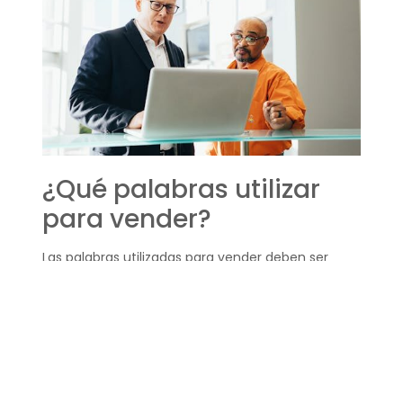
¿Qué palabras utilizar
para vender?
Las palabras utilizadas para vender deben ser
persuasivas y generar confianza. Términos como
“exclusivo”, “garantizado”, “innovador” y
“personalizado” suelen tener un impacto positivo
en los potenciales clientes.
Además, es esencial adaptar el lenguaje a tu
audiencia y producto.
La autenticidad y
relevancia
son claves para conectar con los