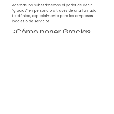
Además, no subestimemos el poder de decir
“gracias” en persona o a través de una llamada
telefónica, especialmente para las empresas
locales o de servicios.
¿Cómo poner Gracias
por tu compra?
El mensaje de “Gracias por tu compra” se puede
incluir en diversos formatos, como correos
electrónicos, en la página de confirmación de
compra, o incluso en el paquete enviado al
cliente. La clave está en hacer que el mensaje
sea
visible y sincero
.
Por ejemplo, podemos diseñar una tarjeta
atractiva que incluya el mensaje y que esté
presente en cada paquete que enviamos.
También podemos incluir un mensaje automático
en el correo electrónico que confirme que la
compra ha sido realizada con éxito.